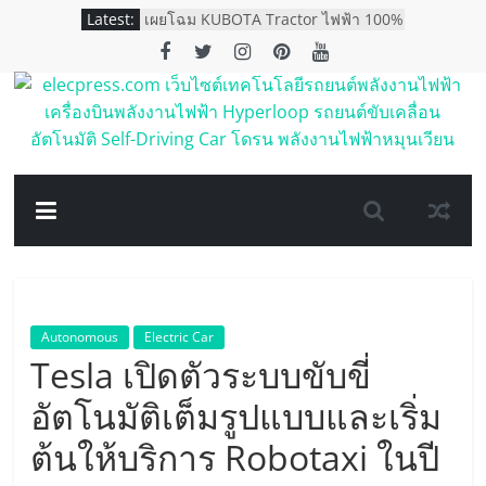
Skip
Latest:
เผยโฉม KUBOTA Tractor ไฟฟ้า 100%
to
ครั้งแรกของอาเซียน
เอ็มจี คว้า 4 รางวัล ตอกย้ำการเป็น
content
แบรนด์ผู้นำด้านนวัตกรรมและ
เทคโนโลยียานยนต์
elecpress.com
เอ็มจี แนะนำ NEW MG EP PLUS
ตอกย้ำภาพรถพลังงานไฟฟ้าที่ใช้งานได้
จริงในราคา 998,000 บาท
เว็บไซต์
ORA Good Cat รถยนต์พลังงานไฟฟ้า
100% เปิดจองในประเทศไทย
เทคโนโลยี
เกรท วอลล์ มอเตอร์ เปิดศักราชใหม่สู่ยุค
พลังงานอัจฉริยะ ขนทัพรถยนต์ใหม่กว่า
12 รุ่นจาก 5 แบรนด์
รถยนต์
Autonomous
Electric Car
พลังงาน
Tesla เปิดตัวระบบขับขี่
อัตโนมัติเต็มรูปแบบและเริ่ม
ไฟฟ้า
ต้นให้บริการ Robotaxi ในปี