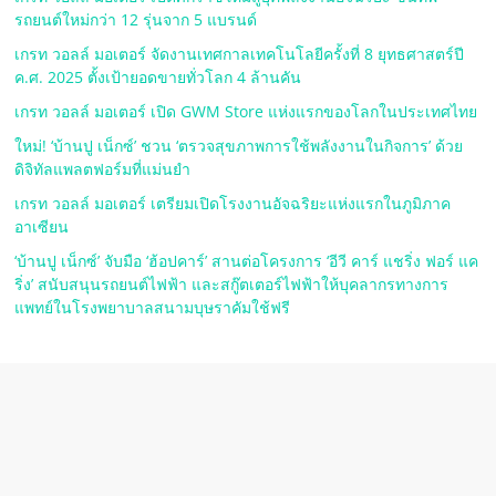
รถยนต์ใหม่กว่า 12 รุ่นจาก 5 แบรนด์
เกรท วอลล์ มอเตอร์ จัดงานเทศกาลเทคโนโลยีครั้งที่ 8 ยุทธศาสตร์ปี
ค.ศ. 2025 ตั้งเป้ายอดขายทั่วโลก 4 ล้านคัน
เกรท วอลล์ มอเตอร์ เปิด GWM Store แห่งแรกของโลกในประเทศไทย
ใหม่! ‘บ้านปู เน็กซ์’ ชวน ‘ตรวจสุขภาพการใช้พลังงานในกิจการ’ ด้วย
ดิจิทัลแพลตฟอร์มที่แม่นยำ
เกรท วอลล์ มอเตอร์ เตรียมเปิดโรงงานอัจฉริยะแห่งแรกในภูมิภาค
อาเซียน
‘บ้านปู เน็กซ์’ จับมือ ‘ฮ้อปคาร์’ สานต่อโครงการ ‘อีวี คาร์ แชริ่ง ฟอร์ แค
ริ่ง’ สนับสนุนรถยนต์ไฟฟ้า และสกู๊ตเตอร์ไฟฟ้าให้บุคลากรทางการ
แพทย์ในโรงพยาบาลสนามบุษราคัมใช้ฟรี