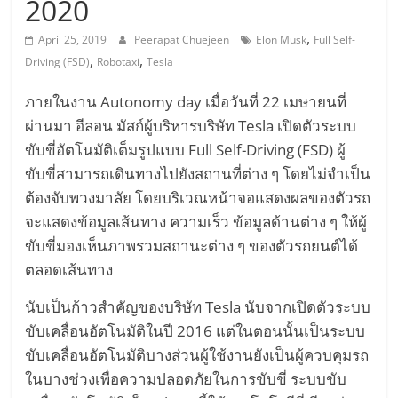
เครื่อง
2020
,
บิน
April 25, 2019
Peerapat Chuejeen
Elon Musk
Full Self-
,
,
Driving (FSD)
Robotaxi
Tesla
พลังงาน
ภายในงาน Autonomy day เมื่อวันที่ 22 เมษายนที่
ผ่านมา อีลอน มัสก์ผู้บริหารบริษัท Tesla เปิดตัวระบบ
ไฟฟ้า
ขับขี่อัตโนมัติเต็มรูปแบบ Full Self-Driving (FSD) ผู้
ขับขี่สามารถเดินทางไปยังสถานที่ต่าง ๆ โดยไม่จำเป็น
Hyperloop
ต้องจับพวงมาลัย โดยบริเวณหน้าจอแสดงผลของตัวรถ
จะแสดงข้อมูลเส้นทาง ความเร็ว ข้อมูลด้านต่าง ๆ ให้ผู้
รถยนต์
ขับขี่มองเห็นภาพรวมสถานะต่าง ๆ ของตัวรถยนต์ได้
ตลอดเส้นทาง
ขับ
นับเป็นก้าวสำคัญของบริษัท Tesla นับจากเปิดตัวระบบ
ขับเคลื่อนอัตโนมัติในปี 2016 แต่ในตอนนั้นเป็นระบบ
เคลื่อน
ขับเคลื่อนอัตโนมัติบางส่วนผู้ใช้งานยังเป็นผู้ควบคุมรถ
ในบางช่วงเพื่อความปลอดภัยในการขับขี่ ระบบขับ