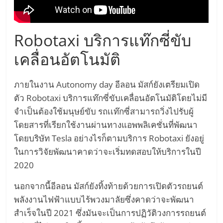
เทคโนโลยี
รถยนต์
พลังงาน
Robotaxi บริการแท๊กซี่ขับ
ไฟฟ้า
เครื่อง
เคลื่อนอัตโนมัติ
บิน
พลังงาน
ภายในงาน Autonomy day อีลอน มัสก์ยังเตรียมเปิด
ไฟฟ้า
ตัว Robotaxi บริการแท๊กซี่ขับเคลื่อนอัตโนมัติโดยไม่มี
Hyperloop
รถยนต์
จำเป็นต้องใช้มนุษย์ขับ รถเเท๊กซี่สามารถวิ่งไปรับผู้
ขับ
โดยสารที่เรียกใช้งานผ่านทางแอพพลิเคชั่นที่พัฒนา
เคลื่อน
โดยบริษัท Tesla อย่างไรก็ตามบริการ Robotaxi ยังอยู่
อัตโนมัติ
ในการวิจัยพัฒนาคาดว่าจะเริ่มทดสอบให้บริการในปี
Self-
2020
Driving
Car
นอกจากนี้อีลอน มัสก์ยังทิ้งท้ายด้วยการเปิดตัวรถยนต์
โดรน
พลังงานไฟฟ้าแบบไร้พวงมาลัยซึ่งคาดว่าจะพัฒนา
พลังงาน
สำเร็จในปี 2021 ซึ่งมันจะเป็นการปฏิวัติวงการรถยนต์
ไฟฟ้า