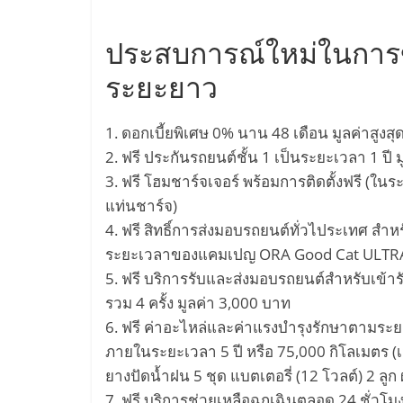
Self-
ประสบการณ์ใหม่ในการขั
Driving
ระยะยาว
Car
1. ดอกเบี้ยพิเศษ 0% นาน 48 เดือน มูลค่าสูงส
2. ฟรี ประกันรถยนต์ชั้น 1 เป็นระยะเวลา 1 ปี 
โดรน
3. ฟรี โฮมชาร์จเจอร์ พร้อมการติดตั้งฟรี (ใ
แท่นชาร์จ)
พลังงาน
4. ฟรี สิทธิ์การส่งมอบรถยนต์ทั่วไประเทศ สำหร
ระยะเวลาของแคมเปญ ORA Good Cat ULTRA 
ไฟฟ้า
5. ฟรี บริการรับและส่งมอบรถยนต์สำหรับเข้า
รวม 4 ครั้ง มูลค่า 3,000 บาท
หมุนเวียน
6. ฟรี ค่าอะไหล่และค่าแรงบำรุงรักษาตามระยะ
ภายในระยะเวลา 5 ปี หรือ 75,000 กิโลเมตร (เมื
เว็บไซต์
ยางปัดน้ำฝน 5 ชุด แบตเตอรี่ (12 โวลต์) 2 ลู
เทคโนโลยี
7. ฟรี บริการช่วยเหลือฉุกเฉินตลอด 24 ชั่วโม