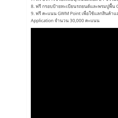
รถยนต์
8. ฟรี กรอบป้ายทะเบียนรถยนต์และพรมปูพื้น
พลังงาน
9. ฟรี คะแนน GWM Point เพื่อใช้แลกสินค้า
ไฟฟ้า
Application จำนวน 30,000 คะแนน
เครื่อง
บิน
พลังงาน
ไฟฟ้า
Hyperloop
รถยนต์
ขับ
เคลื่อน
อัตโนมัติ
Self-
Driving
Car
โดรน
พลังงาน
ไฟฟ้า
หมุนเวียน