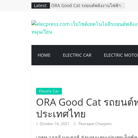
Skip
Latest:
ORA Good Cat รถยนต์พลังงานไฟฟ้า
to
100% เปิดจองในประเทศไทย
เกรท วอลล์ มอเตอร์ เปิดศักราชใหม่สู่ยุค
content
พลังงานอัจฉริยะ ขนทัพรถยนต์ใหม่กว่า
elecpress.com
12 รุ่นจาก 5 แบรนด์
เผยโฉม KUBOTA Tractor ไฟฟ้า 100%
ครั้งแรกของอาเซียน
เว็บไซต์
เอ็มจี คว้า 4 รางวัล ตอกย้ำการเป็น
แบรนด์ผู้นำด้านนวัตกรรมและ
HOME
ELECTRIC CAR
ELECTRIC MOTO
เทคโนโลยียานยนต์
เทคโนโลยี
เอ็มจี แนะนำ NEW MG EP PLUS
ตอกย้ำภาพรถพลังงานไฟฟ้าที่ใช้งานได้
จริงในราคา 998,000 บาท
รถยนต์
Electric Car
พลังงาน
ORA Good Cat รถยนต์พ
ประเทศไทย
ไฟฟ้า
October 16, 2021
Peerapat Chuejeen
เครื่อง
เกรท วอลล์ มอเตอร์ ส่งมอบแคมเปญสุดเอ็กซ