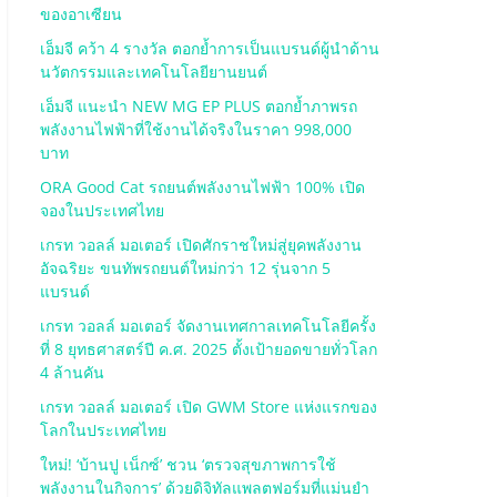
ของอาเซียน
เอ็มจี คว้า 4 รางวัล ตอกย้ำการเป็นแบรนด์ผู้นำด้าน
นวัตกรรมและเทคโนโลยียานยนต์
เอ็มจี แนะนำ NEW MG EP PLUS ตอกย้ำภาพรถ
พลังงานไฟฟ้าที่ใช้งานได้จริงในราคา 998,000
บาท
ORA Good Cat รถยนต์พลังงานไฟฟ้า 100% เปิด
จองในประเทศไทย
เกรท วอลล์ มอเตอร์ เปิดศักราชใหม่สู่ยุคพลังงาน
อัจฉริยะ ขนทัพรถยนต์ใหม่กว่า 12 รุ่นจาก 5
แบรนด์
เกรท วอลล์ มอเตอร์ จัดงานเทศกาลเทคโนโลยีครั้ง
ที่ 8 ยุทธศาสตร์ปี ค.ศ. 2025 ตั้งเป้ายอดขายทั่วโลก
4 ล้านคัน
เกรท วอลล์ มอเตอร์ เปิด GWM Store แห่งแรกของ
โลกในประเทศไทย
ใหม่! ‘บ้านปู เน็กซ์’ ชวน ‘ตรวจสุขภาพการใช้
พลังงานในกิจการ’ ด้วยดิจิทัลแพลตฟอร์มที่แม่นยำ