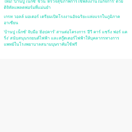
ใหม่! ‘บ้านปู เน็กซ์’ ชวน ‘ตรวจสุขภาพการใช้พลังงานในกิจการ’ ด้วย
ดิจิทัลแพลตฟอร์มที่แม่นยำ
เกรท วอลล์ มอเตอร์ เตรียมเปิดโรงงานอัจฉริยะแห่งแรกในภูมิภาค
อาเซียน
‘บ้านปู เน็กซ์’ จับมือ ‘ฮ้อปคาร์’ สานต่อโครงการ ‘อีวี คาร์ แชริ่ง ฟอร์ แค
ริ่ง’ สนับสนุนรถยนต์ไฟฟ้า และสกู๊ตเตอร์ไฟฟ้าให้บุคลากรทางการ
แพทย์ในโรงพยาบาลสนามบุษราคัมใช้ฟรี