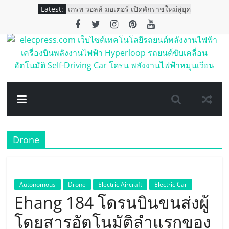
Skip
Latest:
เกรท วอลล์ มอเตอร์ เปิดศักราชใหม่สู่ยุค
to
พลังงานอัจฉริยะ ขนทัพรถยนต์ใหม่กว่า
12 รุ่นจาก 5 แบรนด์
content
เผยโฉม KUBOTA Tractor ไฟฟ้า 100%
ครั้งแรกของอาเซียน
elecpress.com
เอ็มจี คว้า 4 รางวัล ตอกย้ำการเป็น
แบรนด์ผู้นำด้านนวัตกรรมและ
เทคโนโลยียานยนต์
เว็บไซต์
เอ็มจี แนะนำ NEW MG EP PLUS
ตอกย้ำภาพรถพลังงานไฟฟ้าที่ใช้งานได้
เทคโนโลยี
จริงในราคา 998,000 บาท
ORA Good Cat รถยนต์พลังงานไฟฟ้า
100% เปิดจองในประเทศไทย
Drone
รถยนต์
พลังงาน
Autonomous
Drone
Electric Aircraft
Electric Car
ไฟฟ้า
Ehang 184 โดรนบินขนส่งผู้
โดยสารอัตโนมัติลำแรกของ