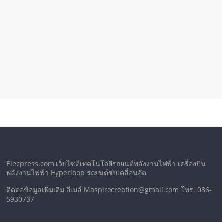
Elecpress.com เว็บไซต์เทคโนโลยีรถยนต์พลังงานไฟฟ้า เครื่องบิน
พลังงานไฟฟ้า Hyperloop รถยนต์ขับเคลื่อนอัต
ติดต่อข้อมูลเพิ่มเติม อีเมล์ Maspirecreation@gmail.com โทร. 086-
5930737