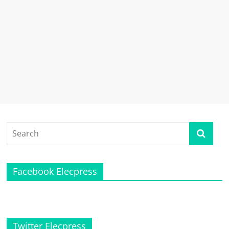
เทคโนโลยี
รถยนต์
พลังงาน
ไฟฟ้า
เครื่อง
บิน
พลังงาน
ไฟฟ้า
Hyperloop
รถยนต์
ขับ
เคลื่อน
อัตโนมัติ
Self-
Facebook Elecpress
Driving
Car
โดรน
พลังงาน
ไฟฟ้า
Twitter Elecpress