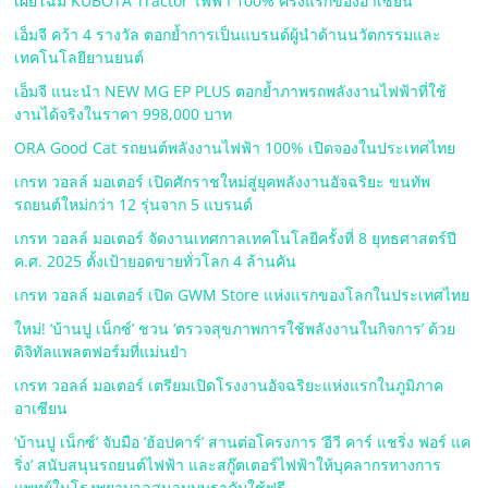
เผยโฉม KUBOTA Tractor ไฟฟ้า 100% ครั้งแรกของอาเซียน
เอ็มจี คว้า 4 รางวัล ตอกย้ำการเป็นแบรนด์ผู้นำด้านนวัตกรรมและ
เทคโนโลยียานยนต์
เอ็มจี แนะนำ NEW MG EP PLUS ตอกย้ำภาพรถพลังงานไฟฟ้าที่ใช้
งานได้จริงในราคา 998,000 บาท
ORA Good Cat รถยนต์พลังงานไฟฟ้า 100% เปิดจองในประเทศไทย
เกรท วอลล์ มอเตอร์ เปิดศักราชใหม่สู่ยุคพลังงานอัจฉริยะ ขนทัพ
รถยนต์ใหม่กว่า 12 รุ่นจาก 5 แบรนด์
เกรท วอลล์ มอเตอร์ จัดงานเทศกาลเทคโนโลยีครั้งที่ 8 ยุทธศาสตร์ปี
ค.ศ. 2025 ตั้งเป้ายอดขายทั่วโลก 4 ล้านคัน
เกรท วอลล์ มอเตอร์ เปิด GWM Store แห่งแรกของโลกในประเทศไทย
ใหม่! ‘บ้านปู เน็กซ์’ ชวน ‘ตรวจสุขภาพการใช้พลังงานในกิจการ’ ด้วย
ดิจิทัลแพลตฟอร์มที่แม่นยำ
เกรท วอลล์ มอเตอร์ เตรียมเปิดโรงงานอัจฉริยะแห่งแรกในภูมิภาค
อาเซียน
‘บ้านปู เน็กซ์’ จับมือ ‘ฮ้อปคาร์’ สานต่อโครงการ ‘อีวี คาร์ แชริ่ง ฟอร์ แค
ริ่ง’ สนับสนุนรถยนต์ไฟฟ้า และสกู๊ตเตอร์ไฟฟ้าให้บุคลากรทางการ
แพทย์ในโรงพยาบาลสนามบุษราคัมใช้ฟรี