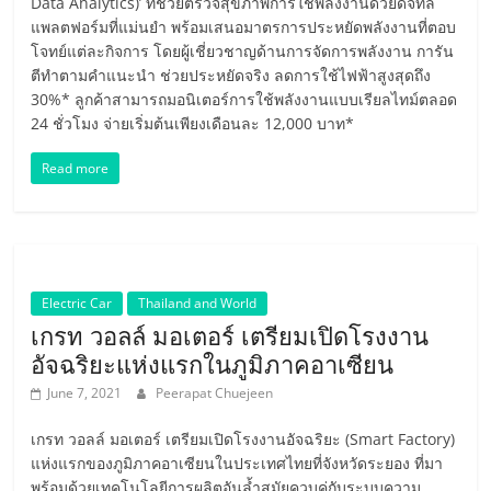
เทคโนโลยี
Data Analytics)’ ที่ช่วยตรวจสุขภาพการใช้พลังงานด้วยดิจิทัล
แพลตฟอร์มที่แม่นยำ พร้อมเสนอมาตรการประหยัดพลังงานที่ตอบ
รถยนต์
โจทย์แต่ละกิจการ โดยผู้เชี่ยวชาญด้านการจัดการพลังงาน การัน
พลังงาน
ตีทำตามคำแนะนำ ช่วยประหยัดจริง ลดการใช้ไฟฟ้าสูงสุดถึง
ไฟฟ้า
30%* ลูกค้าสามารถมอนิเตอร์การใช้พลังงานแบบเรียลไทม์ตลอด
เครื่อง
24 ชั่วโมง จ่ายเริ่มต้นเพียงเดือนละ 12,000 บาท*
บิน
พลังงาน
Read more
ไฟฟ้า
Hyperloop
รถยนต์
ขับ
เคลื่อน
Electric Car
Thailand and World
อัตโนมัติ
เกรท วอลล์ มอเตอร์ เตรียมเปิดโรงงาน
Self-
อัจฉริยะแห่งแรกในภูมิภาคอาเซียน
Driving
June 7, 2021
Peerapat Chuejeen
Car
โดรน
เกรท วอลล์ มอเตอร์ เตรียมเปิดโรงงานอัจฉริยะ (Smart Factory)
พลังงาน
แห่งแรกของภูมิภาคอาเซียนในประเทศไทยที่จังหวัดระยอง ที่มา
ไฟฟ้า
พร้อมด้วยเทคโนโลยีการผลิตอันล้ำสมัยควบคู่กับระบบความ