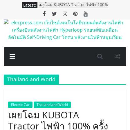
Skip
Latest:
เผยโฉม KUBOTA Tractor ไฟฟ้า 100%
to
ครั้งแรกของอาเซียน
เอ็มจี คว้า 4 รางวัล ตอกย้ำการเป็น
content
แบรนด์ผู้นำด้านนวัตกรรมและ
เทคโนโลยียานยนต์
elecpress.com
เอ็มจี แนะนำ NEW MG EP PLUS
ตอกย้ำภาพรถพลังงานไฟฟ้าที่ใช้งานได้
จริงในราคา 998,000 บาท
เว็บไซต์
ORA Good Cat รถยนต์พลังงานไฟฟ้า
100% เปิดจองในประเทศไทย
เทคโนโลยี
เกรท วอลล์ มอเตอร์ เปิดศักราชใหม่สู่ยุค
พลังงานอัจฉริยะ ขนทัพรถยนต์ใหม่กว่า
12 รุ่นจาก 5 แบรนด์
Thailand and World
รถยนต์
พลังงาน
Electric Car
Thailand and World
ไฟฟ้า
เผยโฉม KUBOTA
Tractor ไฟฟ้า 100% ครั้ง