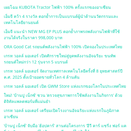
เผยโฉม KUBOTA Tractor ไฟฟ้า 100% ครั้งแรกของอาเซียน
เอ็มจี คว้า 4 รางวัล ตอกย้ำการเป็นแบรนด์ผู้นำด้านนวัตกรรมและ
เทคโนโลยียานยนต์
เอ็มจี แนะนำ NEW MG EP PLUS ตอกย้ำภาพรถพลังงานไฟฟ้าที่ใช้
งานได้จริงในราคา 998,000 บาท
ORA Good Cat รถยนต์พลังงานไฟฟ้า 100% เปิดจองในประเทศไทย
เกรท วอลล์ มอเตอร์ เปิดศักราชใหม่สู่ยุคพลังงานอัจฉริยะ ขนทัพ
รถยนต์ใหม่กว่า 12 รุ่นจาก 5 แบรนด์
เกรท วอลล์ มอเตอร์ จัดงานเทศกาลเทคโนโลยีครั้งที่ 8 ยุทธศาสตร์ปี
ค.ศ. 2025 ตั้งเป้ายอดขายทั่วโลก 4 ล้านคัน
เกรท วอลล์ มอเตอร์ เปิด GWM Store แห่งแรกของโลกในประเทศไทย
ใหม่! ‘บ้านปู เน็กซ์’ ชวน ‘ตรวจสุขภาพการใช้พลังงานในกิจการ’ ด้วย
ดิจิทัลแพลตฟอร์มที่แม่นยำ
เกรท วอลล์ มอเตอร์ เตรียมเปิดโรงงานอัจฉริยะแห่งแรกในภูมิภาค
อาเซียน
‘บ้านปู เน็กซ์’ จับมือ ‘ฮ้อปคาร์’ สานต่อโครงการ ‘อีวี คาร์ แชริ่ง ฟอร์ แค