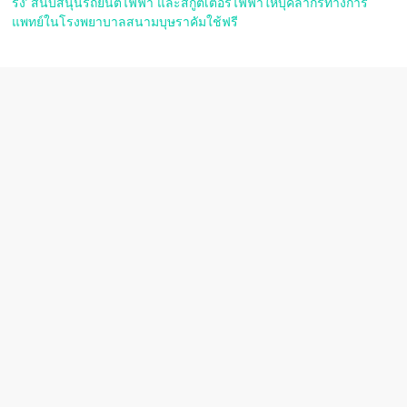
ริ่ง’ สนับสนุนรถยนต์ไฟฟ้า และสกู๊ตเตอร์ไฟฟ้าให้บุคลากรทางการ
แพทย์ในโรงพยาบาลสนามบุษราคัมใช้ฟรี