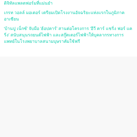
ดิจิทัลแพลตฟอร์มที่แม่นยำ
เกรท วอลล์ มอเตอร์ เตรียมเปิดโรงงานอัจฉริยะแห่งแรกในภูมิภาค
อาเซียน
‘บ้านปู เน็กซ์’ จับมือ ‘ฮ้อปคาร์’ สานต่อโครงการ ‘อีวี คาร์ แชริ่ง ฟอร์ แค
ริ่ง’ สนับสนุนรถยนต์ไฟฟ้า และสกู๊ตเตอร์ไฟฟ้าให้บุคลากรทางการ
แพทย์ในโรงพยาบาลสนามบุษราคัมใช้ฟรี