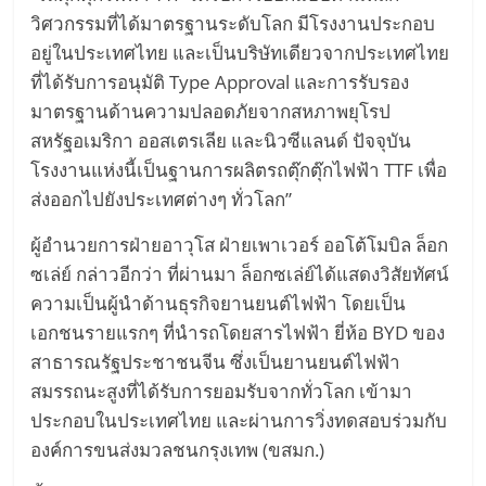
เทคโนโลยี
วิศวกรรมที่ได้มาตรฐานระดับโลก มีโรงงานประกอบ
รถยนต์
อยู่ในประเทศไทย และเป็นบริษัทเดียวจากประเทศไทย
พลังงาน
ที่ได้รับการอนุมัติ Type Approval และการรับรอง
ไฟฟ้า
เครื่อง
มาตรฐานด้านความปลอดภัยจากสหภาพยุโรป
บิน
สหรัฐอเมริกา ออสเตรเลีย และนิวซีแลนด์ ปัจจุบัน
พลังงาน
โรงงานแห่งนี้เป็นฐานการผลิตรถตุ๊กตุ๊กไฟฟ้า TTF เพื่อ
ไฟฟ้า
ส่งออกไปยังประเทศต่างๆ ทั่วโลก”
Hyperloop
รถยนต์
ผู้อำนวยการฝ่ายอาวุโส ฝ่ายเพาเวอร์ ออโต้โมบิล ล็อก
ขับ
ซเล่ย์ กล่าวอีกว่า ที่ผ่านมา ล็อกซเล่ย์ได้แสดงวิสัยทัศน์
เคลื่อน
ความเป็นผู้นำด้านธุรกิจยานยนต์ไฟฟ้า โดยเป็น
อัตโนมัติ
เอกชนรายแรกๆ ที่นำรถโดยสารไฟฟ้า ยี่ห้อ BYD ของ
Self-
สาธารณรัฐประชาชนจีน ซึ่งเป็นยานยนต์ไฟฟ้า
Driving
สมรรถนะสูงที่ได้รับการยอมรับจากทั่วโลก เข้ามา
Car
ประกอบในประเทศไทย และผ่านการวิ่งทดสอบร่วมกับ
โดรน
พลังงาน
องค์การขนส่งมวลชนกรุงเทพ (ขสมก.)
ไฟฟ้า