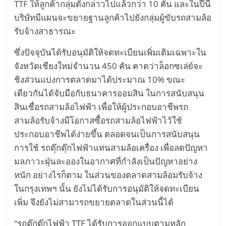
อัตโนมัติ
TTF ให้ลูกค้ากลุ่มดังกล่าวไปแล้วกว่า 10 คัน และในปีนี้
บริษัทมีแผนจะขยายฐานลูกค้าไปยังกลุ่มผู้ขับรถสามล้อ
Self-
รับจ้างสาธารณะ
Driving
ซึ่งปัจจุบันได้รับอนุมัติให้จดทะเบียนเพิ่มเติมเฉพาะใน
จังหวัดเชียงใหม่จำนวน 450 คัน คาดว่าล็อกซเล่ย์จะ
Car
ชิงส่วนแบ่งการตลาดมาได้ประมาณ 10% ขณะ
เดียวกันได้จับมือกับธนาคารออมสิน ในการสนับสนุน
โดรน
สินเชื่อรถสามล้อไฟฟ้า เพื่อให้ผู้ประกอบอาชีพรถ
สามล้อรับจ้างมีโอกาสซื้อรถสามล้อไฟฟ้าไว้ใช้
พลังงาน
ประกอบอาชีพได้ง่ายขึ้น ตลอดจนเป็นการสนับสนุน
การใช้ รถตุ๊กตุ๊กไฟฟ้าแทนสามล้อเครื่อง เพื่อลดปัญหา
ไฟฟ้า
มลภาวะฝุ่นละอองในอากาศที่กำลังเป็นปัญหาอย่าง
หนัก อย่างไรก็ตาม ในส่วนของตลาดสามล้อมรับจ้าง
หมุนเวียน
ในกรุงเทพฯ นั้น ยังไม่ได้รับการอนุมัติให้จดทะเบียน
เพิ่ม จึงยังไม่สามารถขยายตลาดในส่วนนี้ได้
เว็บไซต์
“รถตุ๊กตุ๊กไฟฟ้า TTF ได้รับการออกแบบตามหลัก