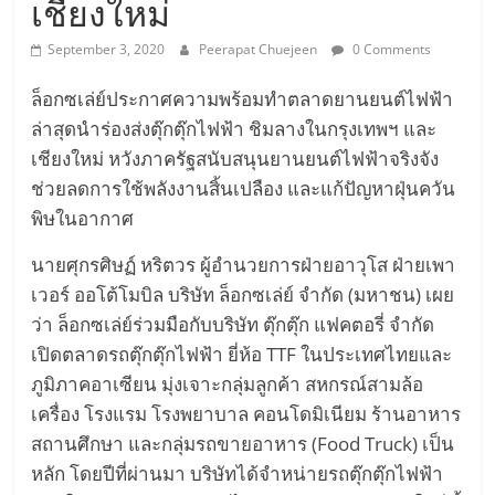
เครื่อง
เชียงใหม่
บิน
September 3, 2020
Peerapat Chuejeen
0 Comments
ล็อกซเล่ย์ประกาศความพร้อมทำตลาดยานยนต์ไฟฟ้า
พลังงาน
ล่าสุดนำร่องส่งตุ๊กตุ๊กไฟฟ้า ชิมลางในกรุงเทพฯ และ
เชียงใหม่ หวังภาครัฐสนับสนุนยานยนต์ไฟฟ้าจริงจัง
ไฟฟ้า
ช่วยลดการใช้พลังงานสิ้นเปลือง และแก้ปัญหาฝุ่นควัน
พิษในอากาศ
Hyperloop
นายศุกรศิษฏ์ หริตวร ผู้อำนวยการฝ่ายอาวุโส ฝ่ายเพา
รถยนต์
เวอร์ ออโต้โมบิล บริษัท ล็อกซเล่ย์ จำกัด (มหาชน) เผย
ว่า ล็อกซเล่ย์ร่วมมือกับบริษัท ตุ๊กตุ๊ก แฟคตอรี่ จำกัด
เปิดตลาดรถตุ๊กตุ๊กไฟฟ้า ยี่ห้อ TTF ในประเทศไทยและ
ขับ
ภูมิภาคอาเซียน มุ่งเจาะกลุ่มลูกค้า สหกรณ์สามล้อ
เครื่อง โรงแรม โรงพยาบาล คอนโดมิเนียม ร้านอาหาร
เคลื่อน
สถานศึกษา และกลุ่มรถขายอาหาร (Food Truck) เป็น
หลัก โดยปีที่ผ่านมา บริษัทได้จำหน่ายรถตุ๊กตุ๊กไฟฟ้า