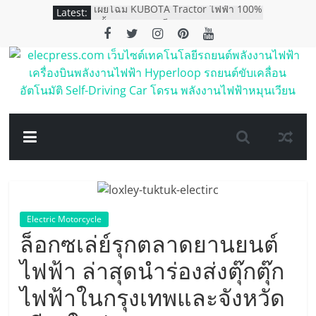
Skip
Latest:
เผยโฉม KUBOTA Tractor ไฟฟ้า 100%
to
ครั้งแรกของอาเซียน
เอ็มจี คว้า 4 รางวัล ตอกย้ำการเป็น
content
แบรนด์ผู้นำด้านนวัตกรรมและ
เทคโนโลยียานยนต์
elecpress.com
เอ็มจี แนะนำ NEW MG EP PLUS
ตอกย้ำภาพรถพลังงานไฟฟ้าที่ใช้งานได้
จริงในราคา 998,000 บาท
เว็บไซต์
ORA Good Cat รถยนต์พลังงานไฟฟ้า
100% เปิดจองในประเทศไทย
เทคโนโลยี
เกรท วอลล์ มอเตอร์ เปิดศักราชใหม่สู่ยุค
พลังงานอัจฉริยะ ขนทัพรถยนต์ใหม่กว่า
12 รุ่นจาก 5 แบรนด์
รถยนต์
Electric Motorcycle
พลังงาน
ล็อกซเล่ย์รุกตลาดยานยนต์
ไฟฟ้า ล่าสุดนำร่องส่งตุ๊กตุ๊ก
ไฟฟ้า
ไฟฟ้าในกรุงเทพและจังหวัด