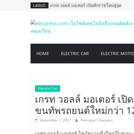
Skip
Latest:
เกรท วอลล์ มอเตอร์ เปิดศักราชใหม่สู่ยุค
to
พลังงานอัจฉริยะ ขนทัพรถยนต์ใหม่กว่า
12 รุ่นจาก 5 แบรนด์
content
เผยโฉม KUBOTA Tractor ไฟฟ้า 100%
elecpress.com
ครั้งแรกของอาเซียน
เอ็มจี คว้า 4 รางวัล ตอกย้ำการเป็น
แบรนด์ผู้นำด้านนวัตกรรมและ
เว็บไซต์
เทคโนโลยียานยนต์
เอ็มจี แนะนำ NEW MG EP PLUS
HOME
ELECTRIC CAR
ELECTRIC MOTO
ตอกย้ำภาพรถพลังงานไฟฟ้าที่ใช้งานได้
เทคโนโลยี
จริงในราคา 998,000 บาท
ORA Good Cat รถยนต์พลังงานไฟฟ้า
100% เปิดจองในประเทศไทย
รถยนต์
Electric Car
พลังงาน
เกรท วอลล์ มอเตอร์ เปิด
ขนทัพรถยนต์ใหม่กว่า 12
ไฟฟ้า
September 1, 2021
Peerapat Chuejeen
เครื่อง
เกรท วอลล์ มอเตอร์ โชว์ความยิ่งใหญ่ในฐานะ 