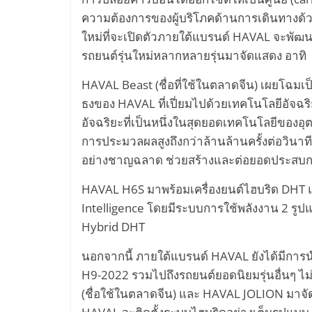
ความต้องการของผู้บริโภคด้านการเดินทางด้ว
Self-
ใหม่ที่จะเปิดตัวภายใต้แบรนด์ HAVAL จะพัฒนา
รถยนต์รุ่นใหม่หลากหลายรุ่นมาจัดแสดง อาทิ
Driving
HAVAL Beast (ชื่อที่ใช้ในตลาดจีน) เผยโฉมเป็
Car
ธงของ HAVAL ที่เปี่ยมไปด้วยเทคโนโลยีอัจฉริ
อัจฉริยะที่เป็นหนึ่งในสุดยอดเทคโนโลยีขอ
โดรน
การประมวลผลสูงถึงกว่าล้านล้านครั้งต่อวินา
อย่างชาญฉลาด ช่วยสร้างและต่อยอดประสบการณ
พลังงาน
HAVAL H6S มาพร้อมเครื่องยนต์ไฮบริด DH
Intelligence โดยมีระบบการใช้พลังงาน 2 รูป
ไฟฟ้า
Hybrid DHT
หมุนเวียน
นอกจากนี้ ภายใต้แบรนด์ HAVAL ยังได้มีกา
H9-2022 รวมไปถึงรถยนต์ยอดนิยมรุ่นอื่นๆ ไม
เว็บไซต์
(ชื่อใช้ในตลาดจีน) และ HAVAL JOLION มาจัด
เทคโนโลยี