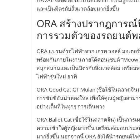
HAVAL จะติดตั้งระบบไฮบริดอย่างเต็มรูปแบบ เ
รถยนต์
และเป็นมิตรกับสิ่งแวดล้อมมากยิ่งขึ้น
พลังงาน
ไฟฟ้า
ORA สร้างปรากฎการณ์ที่
เครื่อง
การรวมตัวของรถยนต์พล
บิน
พลังงาน
ไฟฟ้า
ORA แบรนด์รถไฟฟ้าจาก เกรท วอลล์ มอเตอร
Hyperloop
พร้อมกันภายในงานภายใต้คอนเซปต์ “Meow Sta
รถยนต์
สนุกสนานและเป็นมิตรกับสิ่งแวดล้อม เตรียมพ
ขับ
ไฟฟ้ารุ่นใหม่ อาทิ
เคลื่อน
อัตโนมัติ
ORA Good Cat GT Mulan (ชื่อใช้ในตลาดจีน) 
Self-
การขับขี่อันน่าหลงใหล เพื่อให้คุณผู้หญิง
Driving
อย่างเต็มที่ในทุกๆ การเดินทาง
Car
โดรน
ORA Ballet Cat (ชื่อใช้ในตลาดจีน) เป็นการ
พลังงาน
ความเข้าใจผู้หญิงมากขึ้น เตรียมส่งมอบประสบ
ไฟฟ้า
มากยิ่งขึ้น นอกจากนี้ ORA ยังได้นำรถยนต์ไฟฟ้
หมุนเวียน