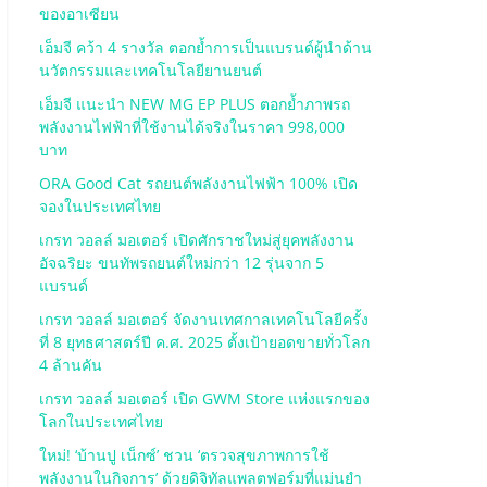
ของอาเซียน
เอ็มจี คว้า 4 รางวัล ตอกย้ำการเป็นแบรนด์ผู้นำด้าน
นวัตกรรมและเทคโนโลยียานยนต์
เอ็มจี แนะนำ NEW MG EP PLUS ตอกย้ำภาพรถ
พลังงานไฟฟ้าที่ใช้งานได้จริงในราคา 998,000
บาท
ORA Good Cat รถยนต์พลังงานไฟฟ้า 100% เปิด
จองในประเทศไทย
เกรท วอลล์ มอเตอร์ เปิดศักราชใหม่สู่ยุคพลังงาน
อัจฉริยะ ขนทัพรถยนต์ใหม่กว่า 12 รุ่นจาก 5
แบรนด์
เกรท วอลล์ มอเตอร์ จัดงานเทศกาลเทคโนโลยีครั้ง
ที่ 8 ยุทธศาสตร์ปี ค.ศ. 2025 ตั้งเป้ายอดขายทั่วโลก
4 ล้านคัน
เกรท วอลล์ มอเตอร์ เปิด GWM Store แห่งแรกของ
โลกในประเทศไทย
ใหม่! ‘บ้านปู เน็กซ์’ ชวน ‘ตรวจสุขภาพการใช้
พลังงานในกิจการ’ ด้วยดิจิทัลแพลตฟอร์มที่แม่นยำ