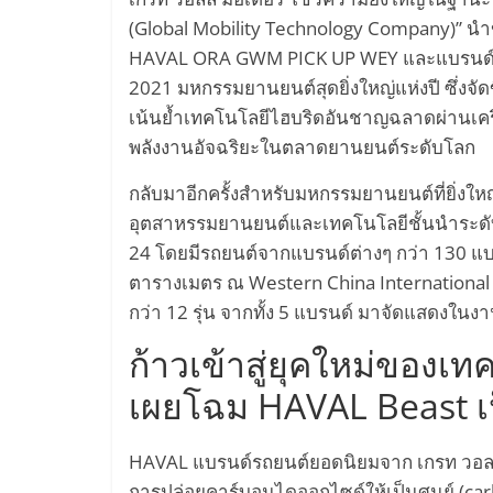
(Global Mobility Technology Company)” นำข
บิน
HAVAL ORA GWM PICK UP WEY และแบรนด์ล่าส
2021 มหกรรมยานยนต์สุดยิ่งใหญ่แห่งปี ซึ่งจัด
พลังงาน
เน้นย้ำเทคโนโลยีไฮบริดอันชาญฉลาดผ่านเครื
พลังงานอัจฉริยะในตลาดยานยนต์ระดับโลก
ไฟฟ้า
กลับมาอีกครั้งสำหรับมหกรรมยานยนต์ที่ยิ่งใ
Hyperloop
อุตสาหรรมยานยนต์และเทคโนโลยีชั้นนำระดับโลก ก
24 โดยมีรถยนต์จากแบรนด์ต่างๆ กว่า 130 แบร
รถยนต์
ตารางเมตร ณ Western China International E
กว่า 12 รุ่น จากทั้ง 5 แบรนด์ มาจัดแสดงในงาน
ขับ
ก้าวเข้าสู่ยุคใหม่ของเ
เผยโฉม HAVAL Beast เ
เคลื่อน
อัตโนมัติ
HAVAL แบรนด์รถยนต์ยอดนิยมจาก เกรท วอลล์ 
การปล่อยคาร์บอนไดออกไซด์ให้เป็นศูนย์ (car