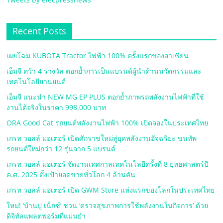
Recent Posts
เผยโฉม KUBOTA Tractor ไฟฟ้า 100% ครั้งแรกของอาเซียน
เอ็มจี คว้า 4 รางวัล ตอกย้ำการเป็นแบรนด์ผู้นำด้านนวัตกรรมและ
เทคโนโลยียานยนต์
เอ็มจี แนะนำ NEW MG EP PLUS ตอกย้ำภาพรถพลังงานไฟฟ้าที่ใช้
งานได้จริงในราคา 998,000 บาท
ORA Good Cat รถยนต์พลังงานไฟฟ้า 100% เปิดจองในประเทศไทย
เกรท วอลล์ มอเตอร์ เปิดศักราชใหม่สู่ยุคพลังงานอัจฉริยะ ขนทัพ
รถยนต์ใหม่กว่า 12 รุ่นจาก 5 แบรนด์
เกรท วอลล์ มอเตอร์ จัดงานเทศกาลเทคโนโลยีครั้งที่ 8 ยุทธศาสตร์ปี
ค.ศ. 2025 ตั้งเป้ายอดขายทั่วโลก 4 ล้านคัน
เกรท วอลล์ มอเตอร์ เปิด GWM Store แห่งแรกของโลกในประเทศไทย
ใหม่! ‘บ้านปู เน็กซ์’ ชวน ‘ตรวจสุขภาพการใช้พลังงานในกิจการ’ ด้วย
ดิจิทัลแพลตฟอร์มที่แม่นยำ