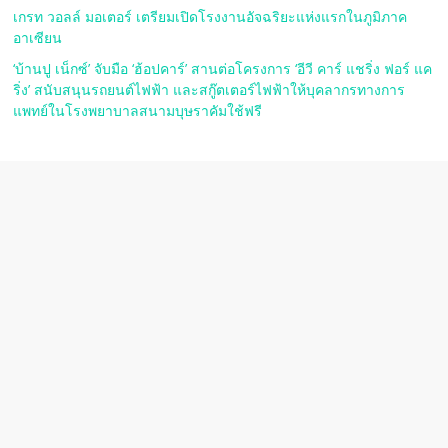
เกรท วอลล์ มอเตอร์ เตรียมเปิดโรงงานอัจฉริยะแห่งแรกในภูมิภาค
อาเซียน
‘บ้านปู เน็กซ์’ จับมือ ‘ฮ้อปคาร์’ สานต่อโครงการ ‘อีวี คาร์ แชริ่ง ฟอร์ แค
ริ่ง’ สนับสนุนรถยนต์ไฟฟ้า และสกู๊ตเตอร์ไฟฟ้าให้บุคลากรทางการ
แพทย์ในโรงพยาบาลสนามบุษราคัมใช้ฟรี