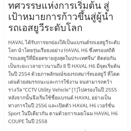
เทคโนโลยี
ทศวรรษแห่งการเริ่มต้น สู่
รถยนต์
เป้าหมายการก้าวขึ้นสู่ผู้นำ
พลังงาน
ไฟฟ้า
รถเอสยูวีระดับโลก
เครื่อง
บิน
HAVAL ได้รับการยกย่องให้เป็นแบรนด์รถเอสยูวีระดับ
พลังงาน
โลก นำโดยรุ่นเรือธงอย่าง HAVAL H6 ซึ่งครองสถิติ
ไฟฟ้า
Hyperloop
“รถเอสยูวีที่มียอดขายสูงสุดในประเทศจีน” ติดต่อกัน
รถยนต์
เป็นระยะเวลายาวนานถึง 8 ปี HAVAL H6 มีจุดเริ่มต้น
ขับ
ในปี 2554 ด้วยภาพลักษณ์ของรถสมาร์ทเอสยูวี ที่โดด
เคลื่อน
เด่นด้วยสมรรถนะและการใช้งาน จนสามารถคว้า
อัตโนมัติ
รางวัล “CCTV Utility Vehicle” [1]ไปครองในปี 2555
Self-
หลังจากนั้นจึงเริ่มใช้ชื่อแบรนด์ HAVAL อย่างเป็น
Driving
ทางการในปี 2556 และเปิดตัว HAVAL H6 เวอร์ชั่น
Car
Sport ในปีเดียวกัน ตามด้วยการเผยโฉม HAVAL H6
โดรน
พลังงาน
COUPE ในปี 2558
ไฟฟ้า