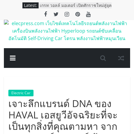
Skip
Latest:
100% เปิดจองในประเทศไทย
to
เกรท วอลล์ มอเตอร์ เปิดศักราชใหม่สู่ยุค
content
พลังงานอัจฉริยะ ขนทัพรถยนต์ใหม่กว่า
12 รุ่นจาก 5 แบรนด์
เผยโฉม KUBOTA Tractor ไฟฟ้า 100%
elecpress.com
ครั้งแรกของอาเซียน
เอ็มจี คว้า 4 รางวัล ตอกย้ำการเป็น
แบรนด์ผู้นำด้านนวัตกรรมและ
เว็บไซต์
เทคโนโลยียานยนต์
เอ็มจี แนะนำ NEW MG EP PLUS
เทคโนโลยี
ตอกย้ำภาพรถพลังงานไฟฟ้าที่ใช้งานได้
จริงในราคา 998,000 บาท
รถยนต์
Electric Car
พลังงาน
เจาะลึกแบรนด์ DNA ของ
HAVAL เอสยูวีอัจฉริยะที่จะ
ไฟฟ้า
เป็นทุกสิ่งที่คุณตามหา จาก