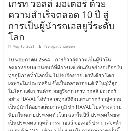
เครื่อง
เกรท วอลล์ มอเตอร์ ด้วย
ความสำเร็จตลอด 10 ปี สู่
บิน
การเป็นผู้นำรถเอสยูวีระดับ
พลังงาน
โลก
ไฟฟ้า
May 10, 2021
Peerapat Chuejeen
10 พฤษภาคม 2564 – การก้าวสู่ความเป็นผู้นำใน
Hyperloop
อุตสาหกรรมยานยนต์ที่มีการแข่งขันกันอย่างดุเดือดใน
ทุกภูมิภาคทั่วโลกนั้น ไม่ใช่เรื่องง่ายเลยทีเดียว โดย
รถยนต์
เฉพาะในประเทศจีน ซึ่งเป็นตลาดรถยนต์ ที่ใหญ่ที่สุด
ในโลก แต่แบรนด์รถเอสยูวีจาก เกรท วอลล์ มอเตอร์
ขับ
อย่าง HAVAL ได้ทำลายทุกสถิติจนสามารถก้าวสู่ความ
เป็นผู้นำได้อย่างเต็มภาคภูมิ นำ HAVAL ไปสร้างความ
เคลื่อน
นิยมในหลายประเทศทั่วโลก และในปีนี้ ประเทศไทยจะ
เป็นประเทศล่าสุดที่ เกรท วอลล์ มอเตอร์ ประกาศจะนำ
แบรนด์ HAVAL เข้ามาเป็นธงรบในการรุกตลาดครั้งนี้